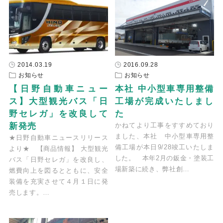
2014.03.19
2016.09.28
お知らせ
お知らせ
【日野自動車ニュー
本社 中小型車専用整備
ス】大型観光バス「日
工場が完成いたしまし
野セレガ」を改良して
た
新発売
かねてより工事をすすめており
ました、本社 中小型車専用整
★日野自動車ニュースリリース
備工場が本日9/28竣工いたしま
より★ 【商品情報】 大型観光
した。 本年2月の鈑金・塗装工
バス「日野セレガ」を改良し、
場新築に続き、弊社創…
燃費向上を図るとともに、安全
装備を充実させて４月１日に発
売します。…