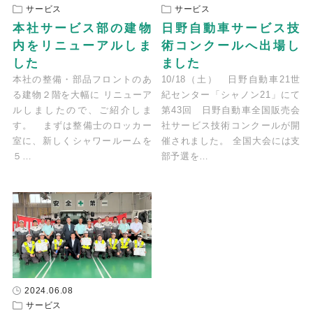
サービス
サービス
本社サービス部の建物
日野自動車サービス技
内をリニューアルしま
術コンクールへ出場し
した
ました
本社の整備・部品フロントのあ
10/18（土） 日野自動車21世
る建物２階を大幅に リニューア
紀センター「シャノン21」にて
ルしましたので、ご紹介しま
第43回 日野自動車全国販売会
す。 まずは整備士のロッカー
社サービス技術コンクールが開
室に、新しくシャワールームを
催されました。 全国大会には支
５…
部予選を…
2024.06.08
サービス