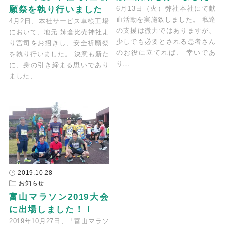
願祭を執り行いました
6月13日（火）弊社本社にて献
血活動を実施致しました。 私達
4月2日、本社サービス車検工場
の支援は微力ではありますが、
において、地元 姉倉比売神社よ
少しでも必要とされる患者さん
り宮司をお招きし、安全祈願祭
のお役に立てれば、 幸いであ
を執り行いました。 決意も新た
り…
に、身の引き締まる思いであり
ました、 …
2019.10.28
お知らせ
富山マラソン2019大会
に出場しました！！
2019年10月27日、「富山マラソ