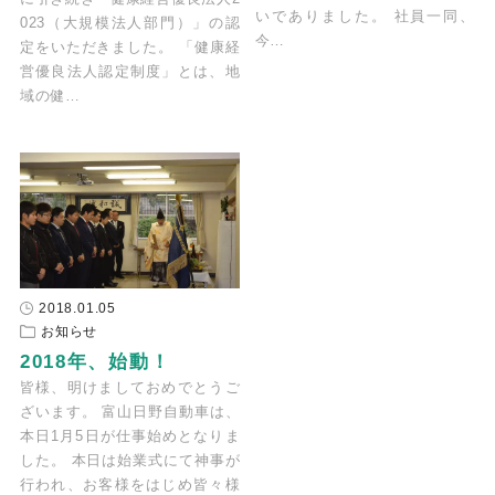
いでありました。 社員一同、
023（大規模法人部門）」の認
今…
定をいただきました。 「健康経
営優良法人認定制度」とは、地
域の健…
2018.01.05
お知らせ
2018年、始動！
皆様、明けましておめでとうご
ざいます。 富山日野自動車は、
本日1月5日が仕事始めとなりま
した。 本日は始業式にて神事が
行われ、お客様をはじめ皆々様