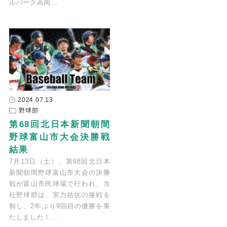
ルパーク高岡…
2024.07.13
野球部
第68回北日本新聞朝間
野球富山市大会決勝戦
結果
7月13日（土）、第68回北日本
新聞朝間野球富山市大会の決勝
戦が富山市民球場で行われ、当
社野球部は、実力拮抗の接戦を
制し、2年ぶり9回目の優勝を果
たしました！…