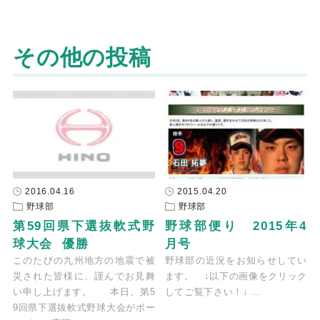
その他の投稿
2016.04.16
2015.04.20
野球部
野球部
第59回県下選抜軟式野
野球部便り　2015年4
球大会  優勝
月号
このたびの九州地方の地震で被
野球部の近況をお知らせしてい
災された皆様に、謹んでお見舞
ます。 ↓以下の画像をクリック
い申し上げます。 本日、第5
してご覧下さい！↓ …
9回県下選抜軟式野球大会がボー