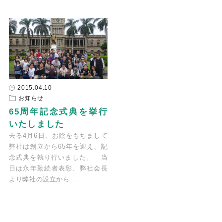
2015.04.10
お知らせ
65周年記念式典を挙行
いたしました
去る4月6日、お陰をもちまして
弊社は創立から65年を迎え、記
念式典を執り行いました。 当
日は永年勤続者表彰、弊社会長
より弊社の設立から…