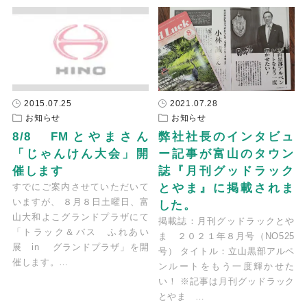
2015.07.25
2021.07.28
お知らせ
お知らせ
8/8　FMとやまさん
弊社社長のインタビュ
「じゃんけん大会」開
ー記事が富山のタウン
催します
誌『月刊グッドラック
すでにご案内させていただいて
とやま』に掲載されま
いますが、 ８月８日土曜日、富
した。
山大和よこグランドプラザにて
掲載誌：月刊グッドラックとや
「トラック＆バス ふれあい
ま ２０２１年８月号（NO525
展 in グランドプラザ」を開
号） タイトル：立山黒部アルペ
催します。…
ンルートをもう一度輝かせた
い！ ※記事は月刊グッドラック
とやま …